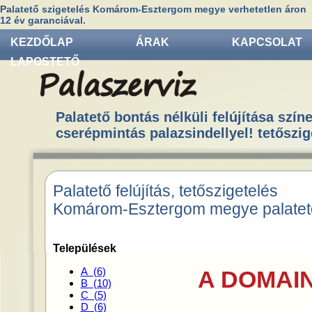
Palatető szigetelés Komárom-Esztergom megye verhetetlen áron
12 év garanciával.
KEZDŐLAP
ÁRAK
KAPCSOLAT
LAPOSTETŐ
Palatető bontás nélküli felújítása színe
cserépmintás palazsindellyel! tetőszig
Palatető felújítás, tetőszigetelés
Komárom-Esztergom megye palatető
Települések
A (6)
A DOMAIN
B (10)
C (5)
D (6)