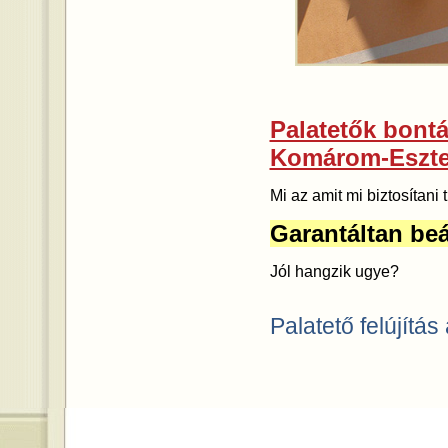
Palatetők bontás
Komárom-Eszter
Mi az amit mi biztosítan
Garantáltan beá
Jól hangzik ugye?
Palatető felújítás