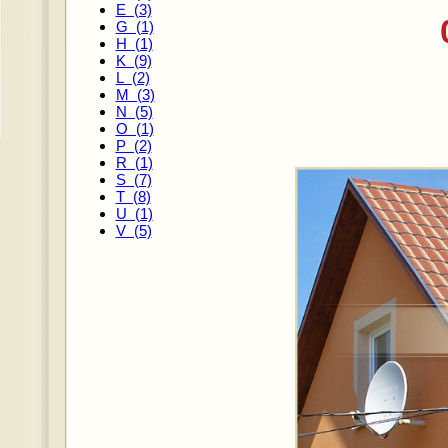
E (3)
G (1)
H (1)
K (9)
L (2)
M (3)
N (5)
O (1)
P (2)
R (1)
S (7)
T (8)
U (1)
V (5)