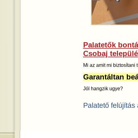
Palatetők bontás
Csobaj települé
Mi az amit mi biztosítan
Garantáltan beá
Jól hangzik ugye?
Palatető felújítás