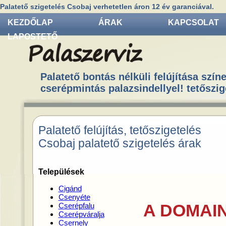
Palatető szigetelés Csobaj verhetetlen áron 12 év garanciával.
KEZDŐLAP
ÁRAK
KAPCSOLAT
LAPOSTETŐ
Palatető bontás nélküli felújítása színe
cserépmintás palazsindellyel! tetőszig
Palatető felújítás, tetőszigetelés
Csobaj palatető szigetelés árak
Települések
Cigánd
Csenyéte
A DOMAIN
Cserépfalu
Cserépváralja
Csernely