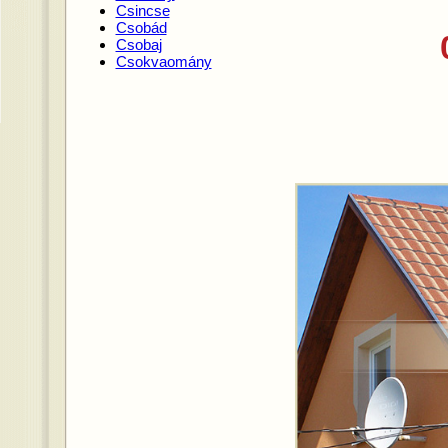
Csincse
Csobád
Csobaj
Csokvaomány