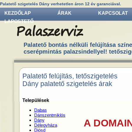
Palatető szigetelés Dány verhetetlen áron 12 év garanciával.
KEZDŐLAP
ÁRAK
KAPCSOLAT
LAPOSTETŐ
Palatető bontás nélküli felújítása színe
cserépmintás palazsindellyel! tetőszig
Palatető felújítás, tetőszigetelés
Dány palatető szigetelés árak
Települések
Dabas
Dánszentmiklós
A DOMAIN
Dány
Délegyháza
Diósd