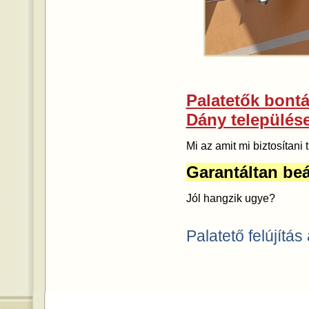
Palatetők bontás
Dány település
Mi az amit mi biztosítan
Garantáltan beá
Jól hangzik ugye?
Palatető felújítás