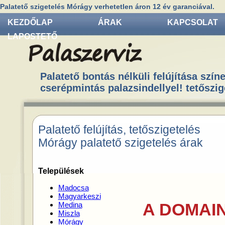
Palatető szigetelés Mórágy verhetetlen áron 12 év garanciával.
KEZDŐLAP
ÁRAK
KAPCSOLAT
LAPOSTETŐ
Palatető bontás nélküli felújítása színe
cserépmintás palazsindellyel! tetőszig
Palatető felújítás, tetőszigetelés
Mórágy palatető szigetelés árak
Települések
Madocsa
Magyarkeszi
A DOMAIN
Medina
Miszla
Mórágy