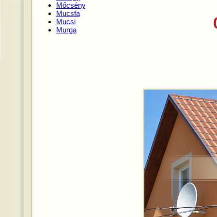
Mőcsény
Mucsfa
Mucsi
Murga