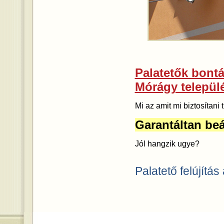
Palatetők bontás
Mórágy települ
Mi az amit mi biztosítan
Garantáltan beá
Jól hangzik ugye?
Palatető felújítás