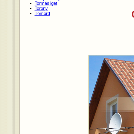
Tormásliget
Torony
Tömörd