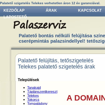
Palatető szigetelés Telekes verhetetlen áron 12 év garanciával.
KEZDŐLAP
ÁRAK
KAPCSOLAT
LAPOSTETŐ
Palatető bontás nélküli felújítása színe
cserépmintás palazsindellyel! tetőszig
Palatető felújítás, tetőszigetelés
Telekes palatető szigetelés árak
Települések
Tanakajd
Táplánszentkereszt
A DOMAIN
Telekes
Tokorcs
Tompaládony