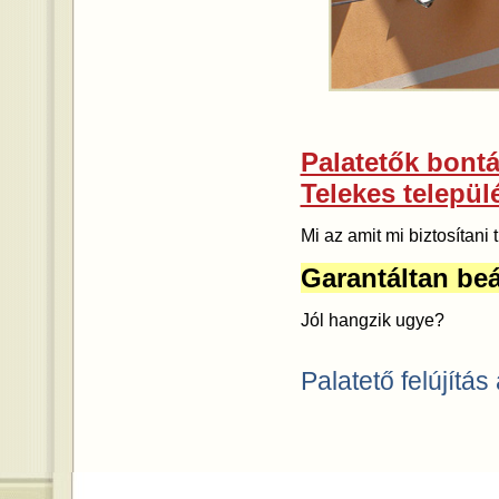
Palatetők bontás
Telekes települ
Mi az amit mi biztosítan
Garantáltan beá
Jól hangzik ugye?
Palatető felújítás