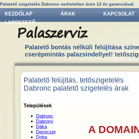
Palatető szigetelés Dabronc verhetetlen áron 12 év garanciával.
KEZDŐLAP
ÁRAK
KAPCSOLAT
LAPOSTETŐ
Palatető bontás nélküli felújítása színe
cserépmintás palazsindellyel! tetőszig
Palatető felújítás, tetőszigetelés
Dabronc palatető szigetelés árak
Települések
Dabronc
Dabrony
A DOMAIN
Dáka
Devecser
Doba