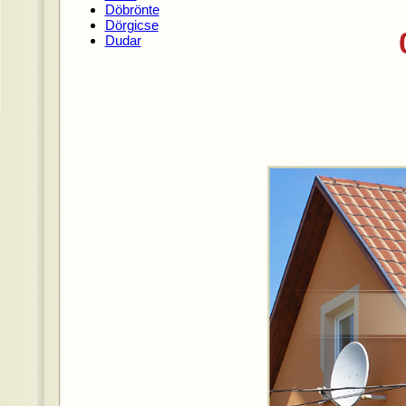
Döbrönte
Dörgicse
Dudar