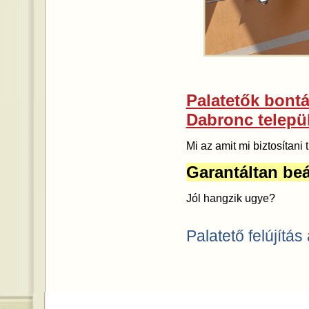
Palatetők bontás
Dabronc telepü
Mi az amit mi biztosítan
Garantáltan beá
Jól hangzik ugye?
Palatető felújítás