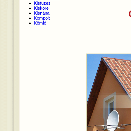
Kisfüzes
Kisköre
Kisnána
Kompolt
Kömlő