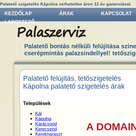
Palatető szigetelés Kápolna verhetetlen áron 12 év garanciával.
KEZDŐLAP
ÁRAK
KAPCSOLAT
LAPOSTETŐ
Palatető bontás nélküli felújítása színe
cserépmintás palazsindellyel! tetőszig
Palatető felújítás, tetőszigetelés
Kápolna palatető szigetelés árak
Települések
Kál
Kápolna
A DOMAIN
Karácsond
Kerecsend
Kerekharaszt