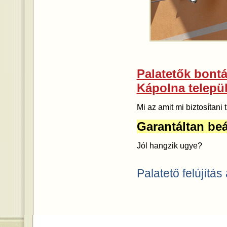
Palatetők bontás
Kápolna telepü
Mi az amit mi biztosítan
Garantáltan beá
Jól hangzik ugye?
Palatető felújítás