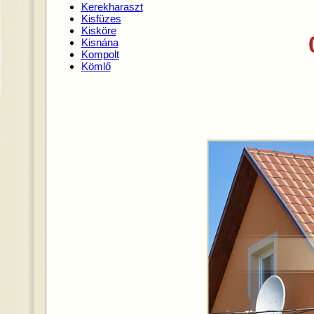
Kerekharaszt
Kisfüzes
Kisköre
Kisnána
Kompolt
Kömlő