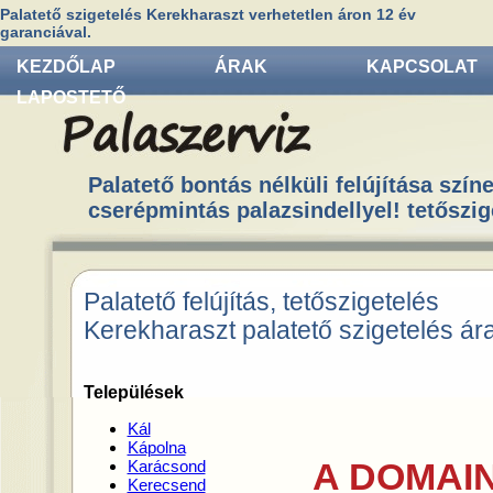
Palatető szigetelés Kerekharaszt verhetetlen áron 12 év
garanciával.
KEZDŐLAP
ÁRAK
KAPCSOLAT
LAPOSTETŐ
Palatető bontás nélküli felújítása színe
cserépmintás palazsindellyel! tetőszig
Palatető felújítás, tetőszigetelés
Kerekharaszt palatető szigetelés ár
Települések
Kál
Kápolna
A DOMAIN
Karácsond
Kerecsend