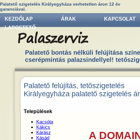
Palatető szigetelés Királyegyháza verhetetlen áron 12 év
garanciával.
KEZDŐLAP
ÁRAK
KAPCSOLAT
LAPOSTETŐ
Palatető bontás nélküli felújítása színe
cserépmintás palazsindellyel! tetőszig
Palatető felújítás, tetőszigetelés
Királyegyháza palatető szigetelés á
Települések
Kacsóta
Kákics
A DOMAIN
Kárász
Kásád