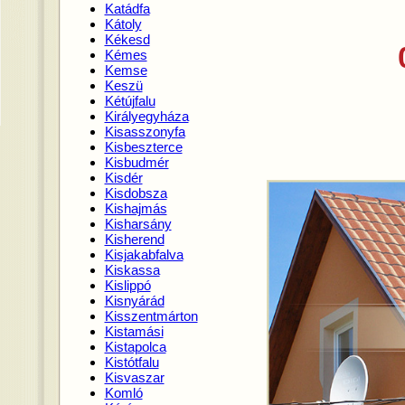
Katádfa
Kátoly
Kékesd
Kémes
Kemse
Keszü
Kétújfalu
Királyegyháza
Kisasszonyfa
Kisbeszterce
Kisbudmér
Kisdér
Kisdobsza
Kishajmás
Kisharsány
Kisherend
Kisjakabfalva
Kiskassa
Kislippó
Kisnyárád
Kisszentmárton
Kistamási
Kistapolca
Kistótfalu
Kisvaszar
Komló