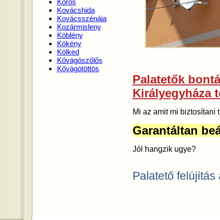
Kórós
Kovácshida
Kovácsszénája
Kozármisleny
Köblény
Kökény
Kölked
Kővágószőlős
Kővágótöttös
Palatetők bontás
Királyegyháza t
Mi az amit mi biztosítan
Garantáltan beá
Jól hangzik ugye?
Palatető felújítás