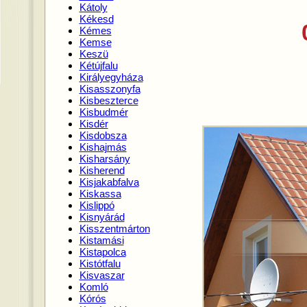
Kátoly
Kékesd
Kémes
Kemse
Keszü
Kétújfalu
Királyegyháza
Kisasszonyfa
Kisbeszterce
Kisbudmér
Kisdér
Kisdobsza
Kishajmás
Kisharsány
Kisherend
Kisjakabfalva
Kiskassa
Kislippó
Kisnyárád
Kisszentmárton
Kistamási
Kistapolca
Kistótfalu
Kisvaszar
Komló
Kórós