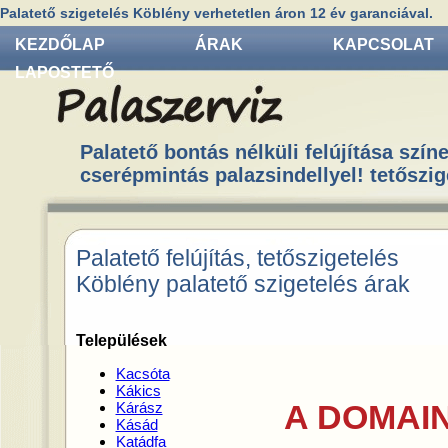
Palatető szigetelés Köblény verhetetlen áron 12 év garanciával.
KEZDŐLAP
ÁRAK
KAPCSOLAT
LAPOSTETŐ
Palatető bontás nélküli felújítása színe
cserépmintás palazsindellyel! tetőszig
Palatető felújítás, tetőszigetelés
Köblény palatető szigetelés árak
Települések
Kacsóta
Kákics
A DOMAIN
Kárász
Kásád
Katádfa