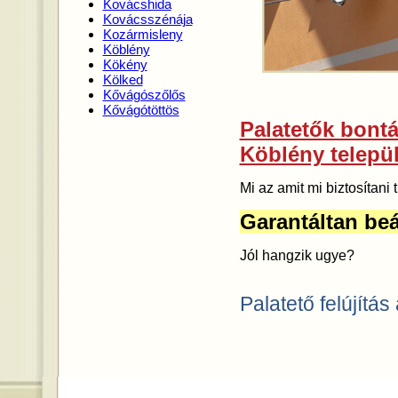
Kovácshida
Kovácsszénája
Kozármisleny
Köblény
Kökény
Kölked
Kővágószőlős
Kővágótöttös
Palatetők bontás
Köblény telepü
Mi az amit mi biztosítan
Garantáltan beá
Jól hangzik ugye?
Palatető felújítás