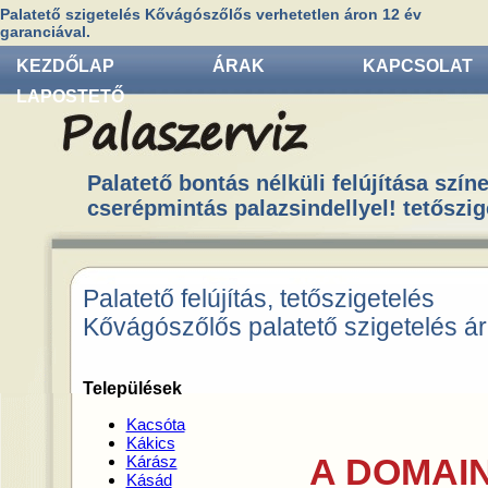
Palatető szigetelés Kővágószőlős verhetetlen áron 12 év
garanciával.
KEZDŐLAP
ÁRAK
KAPCSOLAT
LAPOSTETŐ
Palatető bontás nélküli felújítása színe
cserépmintás palazsindellyel! tetőszig
Palatető felújítás, tetőszigetelés
Kővágószőlős palatető szigetelés á
Települések
Kacsóta
Kákics
A DOMAIN
Kárász
Kásád