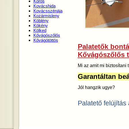
Kórós
Kovácshida
Kovácsszénája
Kozármisleny
Köblény
Kökény
Kölked
Kővágószőlős
Kővágótöttös
Palatetők bontás
Kővágószőlős t
Mi az amit mi biztosítan
Garantáltan beá
Jól hangzik ugye?
Palatető felújítás