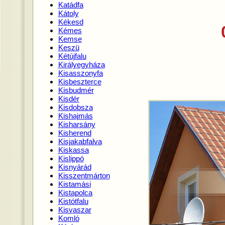
Katádfa
Kátoly
Kékesd
Kémes
Kemse
Keszü
Kétújfalu
Királyegyháza
Kisasszonyfa
Kisbeszterce
Kisbudmér
Kisdér
Kisdobsza
Kishajmás
Kisharsány
Kisherend
Kisjakabfalva
Kiskassa
Kislippó
Kisnyárád
Kisszentmárton
Kistamási
Kistapolca
Kistótfalu
Kisvaszar
Komló